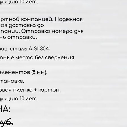
укцию 10 лет.
ртной компанией. Надежная
ная доставка до
пании. Отправка номера для
нь отправки.
в. сталь AISI 304
тные места без сверления
элементов (8 мм).
тановке.
овая пленка + картон.
укцию 10 лет.
НА:
руб.