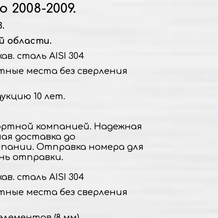
 2008-2009.
.
й области.
в. сталь AISI 304
тные места без сверления
укцию 10 лет.
ртной компанией. Надежная
ная доставка до
пании. Отправка номера для
нь отправки.
в. сталь AISI 304
тные места без сверления
элементов (8 мм).