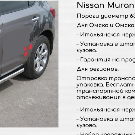
Nissan Murano
Пороги диаметр 63
Для Омска и Омско
– Итальянская нержа
– Установка в шта
кузова.
– Гарантия на прод
Для регионов.
Отправка транспо
упаковка. Бесплат
транспортной ком
отслеживания в де
– Итальянская нержа
– Установка в шта
кузова.
– Набор крепежных 