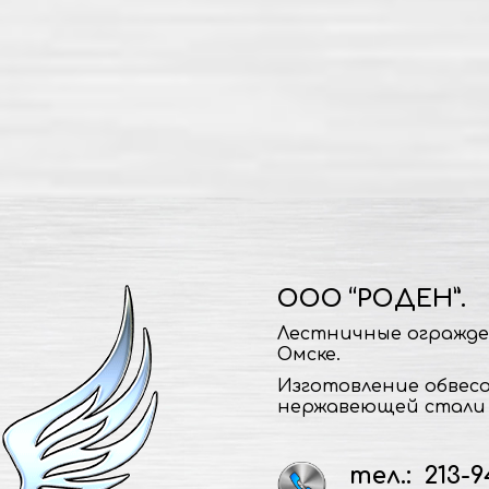
ООО “РОДЕН”.
Лестничные огражде
Омске.
Изготовление обвесо
нержавеющей стали 
тел.: 213-9