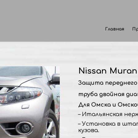
Главная
Пр
Nissan Murano
Защита переднего
труба двойная диа
Для Омска и Омско
– Итальянская нержа
– Установка в шта
кузова.