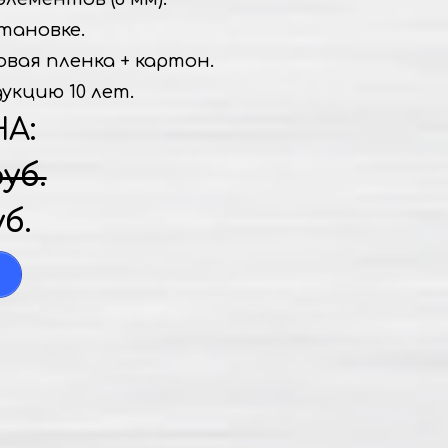
тановке.
овая пленка + картон.
укцию 10 лет.
НА:
руб.
уб.