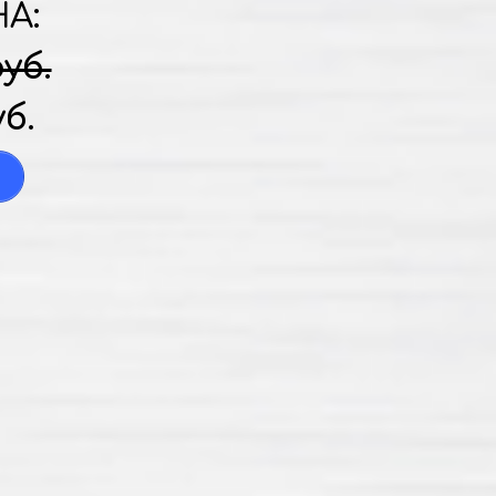
НА:
руб.
уб.