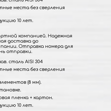
в. сталь AISI 304
тные места без сверления
укцию 10 лет.
ртной компанией. Надежная
ная доставка до
пании. Отправка номера для
нь отправки.
в. сталь AISI 304
тные места без сверления
элементов (8 мм).
тановке.
овая пленка + картон.
укцию 10 лет.