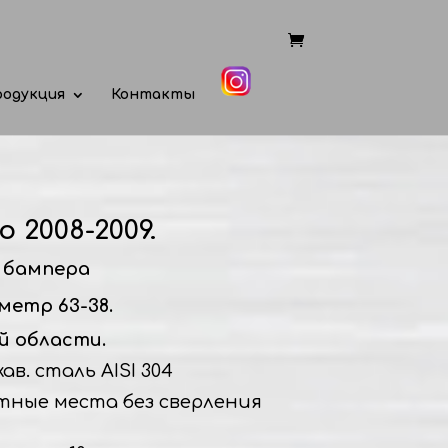
одукция
Контакты
 2008-2009.
 бампера
метр 63-38.
й области.
в. сталь AISI 304
тные места без сверления