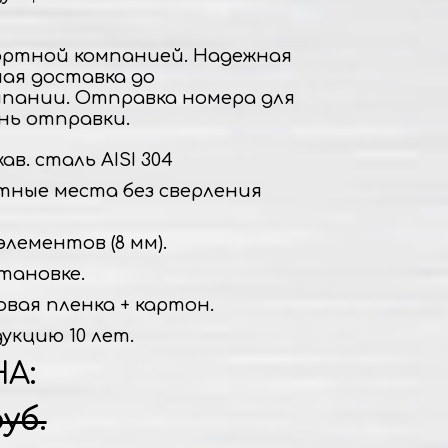
ртной компанией. Надежная
ная доставка до
пании. Отправка номера для
нь отправки.
в. сталь AISI 304
тные места без сверления
элементов (8 мм).
тановке.
овая пленка + картон.
укцию 10 лет.
НА:
руб.