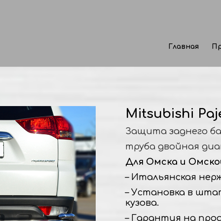
Главная
Пр
Mitsubishi Paj
Защита заднего б
труба двойная диа
Для Омска и Омско
– Итальянская нержа
– Установка в шта
кузова.
– Гарантия на прод