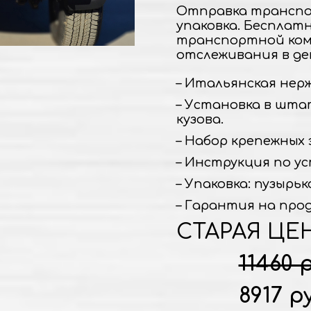
Отправка транспо
упаковка. Бесплат
транспортной ком
отслеживания в де
– Итальянская нержа
– Установка в шта
кузова.
– Набор крепежных 
– Инструкция по ус
– Упаковка: пузырьк
– Гарантия на прод
СТАРАЯ ЦЕ
11460 
8917 р