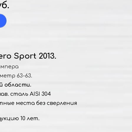
уб.
ero Sport 2013.
ампера
метр 63-63.
й области.
в. сталь AISI 304
тные места без сверления
укцию 10 лет.