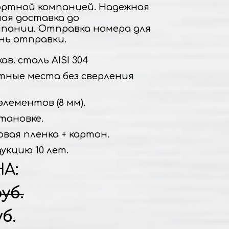
ртной компанией. Надежная
ная доставка до
пании. Отправка номера для
нь отправки.
в. сталь AISI 304
тные места без сверления
элементов (8 мм).
тановке.
овая пленка + картон.
укцию 10 лет.
НА:
руб.
уб.