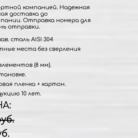
ртной компанией. Надежная
ная доставка до
пании. Отправка номера для
нь отправки.
в. сталь AISI 304
тные места без сверления
элементов (8 мм).
тановке.
овая пленка + картон.
укцию 10 лет.
НА:
руб.
уб.