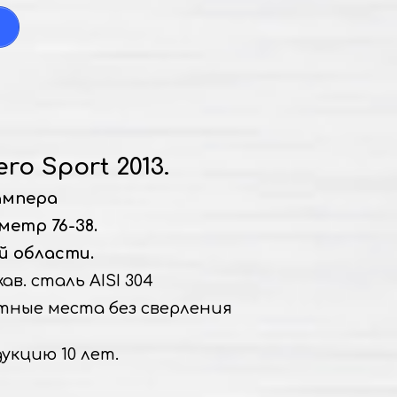
ero Sport 2013.
ампера
метр 76-38.
й области.
в. сталь AISI 304
тные места без сверления
укцию 10 лет.