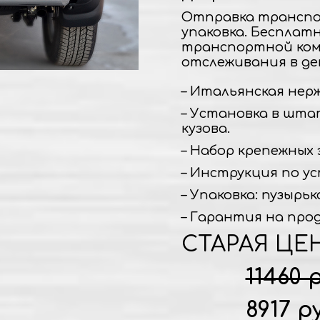
Отправка транспо
упаковка. Бесплат
транспортной ком
отслеживания в де
– Итальянская нержа
– Установка в шта
кузова.
– Набор крепежных 
– Инструкция по ус
– Упаковка: пузырьк
– Гарантия на прод
СТАРАЯ ЦЕ
11460 
8917 р