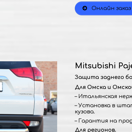
Онлайн заказ
Mitsubishi Paj
Защита заднего ба
Для Омска и Омско
– Итальянская нержа
– Установка в шта
кузова.
– Гарантия на прод
Для регионов.