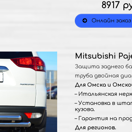
8917 р
Онлайн заказ
Mitsubishi Paj
Защита заднего б
труба двойная диа
Для Омска и Омско
– Итальянская нержа
– Установка в шта
кузова.
– Гарантия на прод
Для регионов.