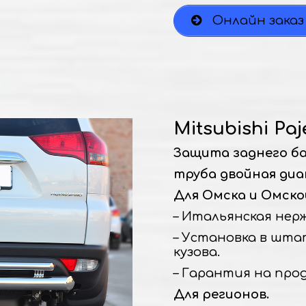
Онлайн заказ
Mitsubishi Paj
Защита заднего б
труба двойная диа
Для Омска и Омско
– Итальянская нержа
– Установка в шта
кузова.
– Гарантия на прод
Для регионов.