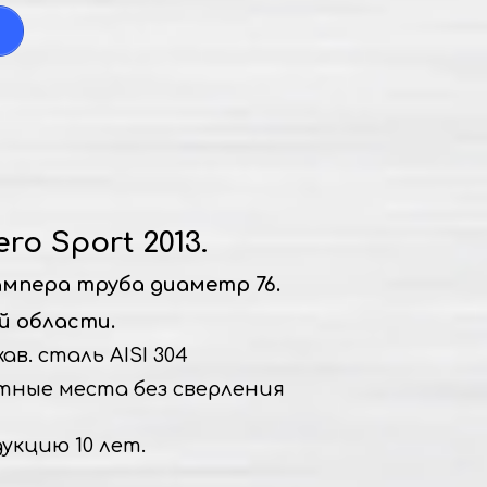
ero Sport 2013.
мпера труба диаметр 76.
й области.
в. сталь AISI 304
тные места без сверления
укцию 10 лет.