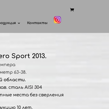
одукция
Контакты
ero Sport 2013.
ампера
метр 63-38.
й области.
в. сталь AISI 304
тные места без сверления
укцию 10 лет.