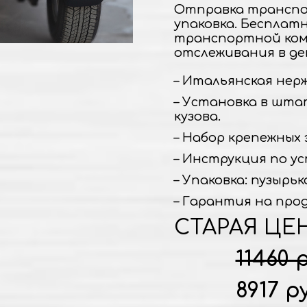
Отправка транспо
упаковка. Бесплат
транспортной ком
отслеживания в де
– Итальянская нержа
– Установка в шта
кузова.
– Набор крепежных 
– Инструкция по ус
– Упаковка: пузырьк
– Гарантия на прод
СТАРАЯ ЦЕ
11460 
8917 р