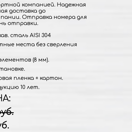
ртной компанией. Надежная
ная доставка до
пании. Отправка номера для
нь отправки.
в. сталь AISI 304
тные места без сверления
элементов (8 мм).
тановке.
овая пленка + картон.
укцию 10 лет.
НА:
руб.
уб.