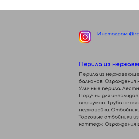
Инстаграм @ro
Перила из нержаве
Перила из нержавеюще
балконов. Ограждения 
Уличные перила. Лестн
Поручни для инвалидов
атриумов. Труба нерж
нержавейки. Отбойники
Торговые отбойники из
коттедж. Ограждения в