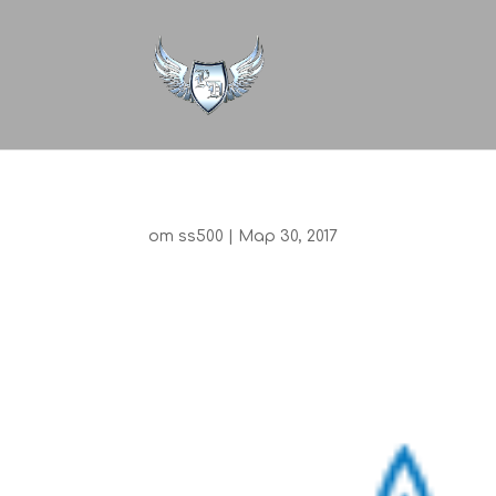
от
ss500
|
Мар 30, 2017