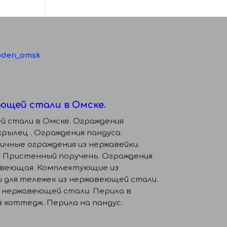
den_omsk
ющей стали в Омске.
й стали в Омске. Ограждения
крылец . Ограждения пандуса.
ичные ограждения из нержавейки.
. Пристенный поручень. Ограждения
авеющая. Комплектующие из
 для тележек из нержавеющей стали.
 нержавеющей стали. Перила в
 коттедж. Перила на пандус.