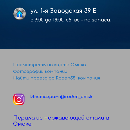
ул. 1-я Заводская 39 Е
с 9:00 до 18:00. сб, вс – по записи.
Посмотреть на карте Омска
Фотографии компании
Найти проезд до Roden55, компания
Инстаграм @roden_omsk
Перила из нержавеющей стали в
Омске.